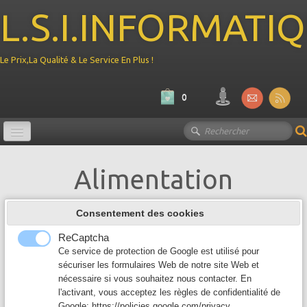
L.S.I.INFORMATI
Le Prix,La Qualité & Le Service En Plus !
0
Promotion
Alimentation
Ordinateur
▼
Consentement des cookies
Composant PC
▼
PURE POWER 12 650W
ReCaptcha
Non-Modulaire 650W ATX 3.1 80PLUS
Périphérique
Ce service de protection de Google est utilisé pour
▼
Gold. Ventilateur 120 mm silencieux Un
sécuriser les formulaires Web de notre site Web et
cable 5.1 12V-2x6 600 W et 3 connecteurs
nécessaire si vous souhaitez nous contacter. En
PCIe 6+2 Garantie 10 ans Constructeur
Reseau
▼
l'activant, vous acceptez les règles de confidentialité de
REF BP002EU EAN13 4260052191170
Google:
https://policies.google.com/privacy