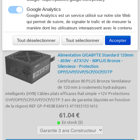
149.99 €
Câble & Connecteur
▼
Google Analytics
En stock
Google Analytics est un service utilisé sur notre site Web
Logiciel & Papier
▼
qui permet de suivre, de signaler le trafic et de mesurer la
Ajouter
manière dont les utilisateurs interagissent avec le contenu
de notre site Web afin de l’améliorer et de fournir de
Tout déselectionner
Tout sélectionner
Accepter
meilleurs services.
Google Ad
Alimentation GIGABYTE Standard 120mm
Notre site Web utilise Google Ads pour afficher du
- 450W - ATX12V - 80PLUS Bronze -
contenu publicitaire. En l'activant, vous acceptez les
Silencieux - Protection
règles de confidentialité de Google:
OPP/UVP/OVP/SCP/OCP/OTP
https://policies.google.com/technologies/ads?hl=fr
Certification 80 PLUS Bronze Ventilateur
de 120 mm à roulements hydrauliques
intelligents (HYB) Câbles plats efficaces Rail simple +12V Protections
OVP/OPP/SCP/UVP/OCP/OTP 3 ans de garantie (Ajustée en fonction
de la région) REF GP-P450B EAN13 4719331551612
61.04 €
En stock (5)