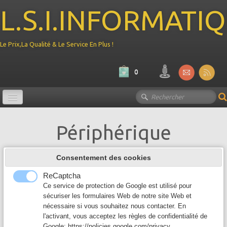
L.S.I.INFORMATI
Le Prix,La Qualité & Le Service En Plus !
0
Promotion
Périphérique
Ordinateur
▼
Consentement des cookies
Composant PC
▼
AORUS K1
ReCaptcha
Clavier mecanique a switches Cherry MX
Périphérique
Ce service de protection de Google est utilisé pour
▼
Red pour gamer - Retroeclairage RGB -
sécuriser les formulaires Web de notre site Web et
AZERTY francais Sans-fil Non Clavier
nécessaire si vous souhaitez nous contacter. En
mécanique Oui Rétro-éclairage Oui Type
Reseau
▼
l'activant, vous acceptez les règles de confidentialité de
de touches Cherry MX Red Couleur Noir
Google:
https://policies.google.com/privacy