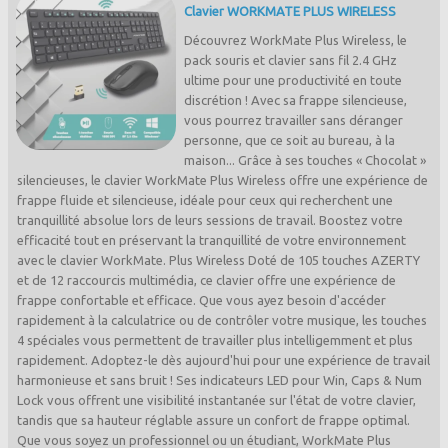
Clavier WORKMATE PLUS WIRELESS
Découvrez WorkMate Plus Wireless, le
pack souris et clavier sans fil 2.4 GHz
ultime pour une productivité en toute
discrétion ! Avec sa frappe silencieuse,
vous pourrez travailler sans déranger
personne, que ce soit au bureau, à la
maison... Grâce à ses touches « Chocolat »
silencieuses, le clavier WorkMate Plus Wireless offre une expérience de
frappe fluide et silencieuse, idéale pour ceux qui recherchent une
tranquillité absolue lors de leurs sessions de travail. Boostez votre
efficacité tout en préservant la tranquillité de votre environnement
avec le clavier WorkMate. Plus Wireless Doté de 105 touches AZERTY
et de 12 raccourcis multimédia, ce clavier offre une expérience de
frappe confortable et efficace. Que vous ayez besoin d'accéder
rapidement à la calculatrice ou de contrôler votre musique, les touches
4 spéciales vous permettent de travailler plus intelligemment et plus
rapidement. Adoptez-le dès aujourd'hui pour une expérience de travail
harmonieuse et sans bruit ! Ses indicateurs LED pour Win, Caps & Num
Lock vous offrent une visibilité instantanée sur l'état de votre clavier,
tandis que sa hauteur réglable assure un confort de frappe optimal.
Que vous soyez un professionnel ou un étudiant, WorkMate Plus