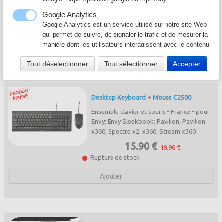
REF AORUS K1 EAN13 4719331551469
Câble & Connecteur
▼
152.90 €
Google Analytics
Google Analytics est un service utilisé sur notre site Web
Rupture de stock
Logiciel & Papier
▼
qui permet de suivre, de signaler le trafic et de mesurer la
manière dont les utilisateurs interagissent avec le contenu
Ajouter
de notre site Web afin de l’améliorer et de fournir de
Tout déselectionner
Tout sélectionner
Accepter
meilleurs services.
Google Ad
Notre site Web utilise Google Ads pour afficher du
Desktop Keyboard + Mouse C2500
contenu publicitaire. En l'activant, vous acceptez les
règles de confidentialité de Google:
Ensemble clavier et souris - France - pour
https://policies.google.com/technologies/ads?hl=fr
Envy; Envy Sleekbook; Pavilion; Pavilion
x360; Spectre x2; x360; Stream x360
15.90 €
19.90 €
Rupture de stock
Ajouter