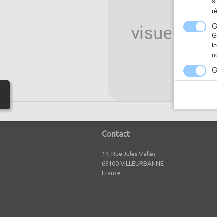
s
r
G
G
l
n
G
N
a
h
Contact
14, Rue Jules Vallès
69100 VILLEURBANNE
France