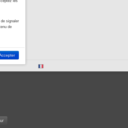
cceptez les
 de signaler
ntenu de
ivant, vous
Accepter
Français
ur