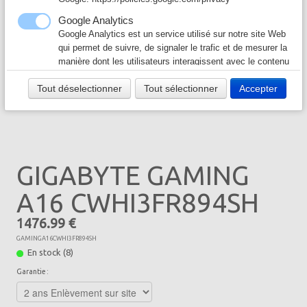
Câble & Connecteur
▼
Google Analytics
Google Analytics est un service utilisé sur notre site Web
Logiciel & Papier
▼
qui permet de suivre, de signaler le trafic et de mesurer la
manière dont les utilisateurs interagissent avec le contenu
de notre site Web afin de l’améliorer et de fournir de
Tout déselectionner
Tout sélectionner
Accepter
meilleurs services.
Google Ad
Notre site Web utilise Google Ads pour afficher du
contenu publicitaire. En l'activant, vous acceptez les
règles de confidentialité de Google:
GIGABYTE GAMING
https://policies.google.com/technologies/ads?hl=fr
A16 CWHI3FR894SH
1476.99 €
GAMINGA16CWHI3FR894SH
En stock (8)
Garantie :