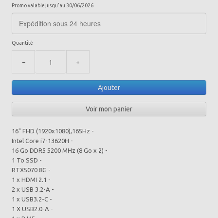
Promo valable jusqu'au 30/06/2026
Quantité
−
+
Ajouter
Voir mon panier
16" FHD (1920x1080),165Hz -
Intel Core i7-13620H -
16 Go DDR5 5200 MHz (8 Go x 2) -
1 To SSD -
RTX5070 8G -
1 x HDMI 2.1 -
2 x USB 3.2-A -
1 x USB3.2-C -
1 X USB2.0-A -