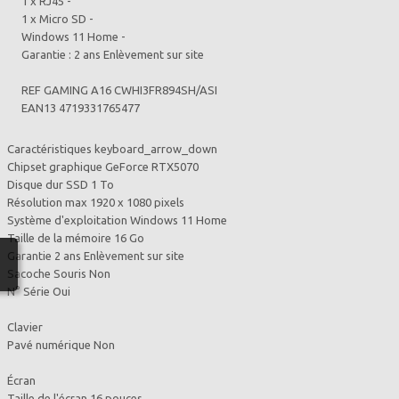
1 x RJ45 -
1 x Micro SD -
Windows 11 Home -
Garantie : 2 ans Enlèvement sur site
REF GAMING A16 CWHI3FR894SH/ASI
EAN13 4719331765477
Caractéristiques keyboard_arrow_down
Chipset graphique GeForce RTX5070
Disque dur SSD 1 To
Résolution max 1920 x 1080 pixels
Système d'exploitation Windows 11 Home
Taille de la mémoire 16 Go
Garantie 2 ans Enlèvement sur site
Sacoche Souris Non
N° Série Oui
Clavier
Pavé numérique Non
Écran
Taille de l'écran 16 pouces