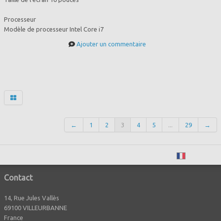
Processeur
Modèle de processeur Intel Core i7
Ajouter un commentaire
←
1
2
3
4
5
...
29
→
Français
Contact
14, Rue Jules Vallès
69100 VILLEURBANNE
France