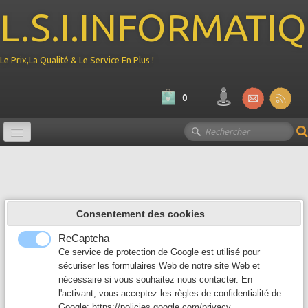
L.S.I.INFORMATI
Le Prix,La Qualité & Le Service En Plus !
0
Promotion
Ordinateur
▼
Consentement des cookies
Composant PC
▼
ReCaptcha
Périphérique
Ce service de protection de Google est utilisé pour
▼
sécuriser les formulaires Web de notre site Web et
nécessaire si vous souhaitez nous contacter. En
Reseau
▼
l'activant, vous acceptez les règles de confidentialité de
Google:
https://policies.google.com/privacy