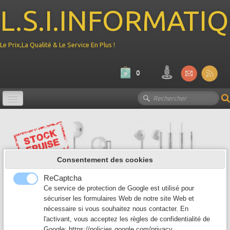
L.S.I.INFORMATI
Le Prix,La Qualité & Le Service En Plus !
0
Promotion
Ordinateur
▼
Consentement des cookies
Composant PC
▼
ReCaptcha
Périphérique
Ce service de protection de Google est utilisé pour
▼
sécuriser les formulaires Web de notre site Web et
nécessaire si vous souhaitez nous contacter. En
Reseau
▼
l'activant, vous acceptez les règles de confidentialité de
Google:
https://policies.google.com/privacy