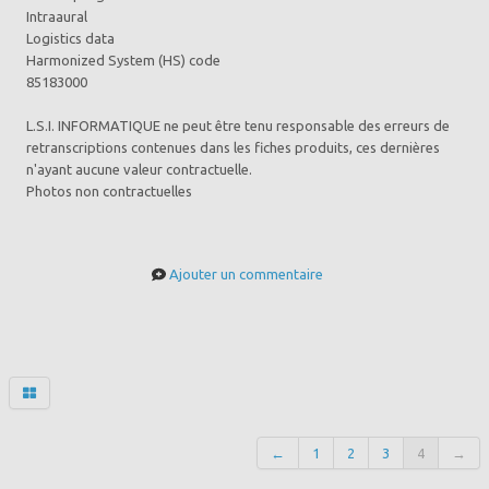
Intraaural
Logistics data
Harmonized System (HS) code
85183000
L.S.I. INFORMATIQUE ne peut être tenu responsable des erreurs de
retranscriptions contenues dans les fiches produits, ces dernières
n'ayant aucune valeur contractuelle.
Photos non contractuelles
Ajouter un commentaire
←
1
2
3
4
→