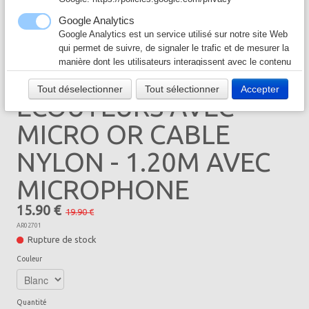
Câble & Connecteur
▼
Google Analytics
Google Analytics est un service utilisé sur notre site Web
Logiciel & Papier
▼
qui permet de suivre, de signaler le trafic et de mesurer la
manière dont les utilisateurs interagissent avec le contenu
de notre site Web afin de l’améliorer et de fournir de
Tout déselectionner
Tout sélectionner
Accepter
meilleurs services.
ECOUTEURS AVEC
Google Ad
MICRO OR CABLE
Notre site Web utilise Google Ads pour afficher du
contenu publicitaire. En l'activant, vous acceptez les
NYLON - 1.20M AVEC
règles de confidentialité de Google:
https://policies.google.com/technologies/ads?hl=fr
MICROPHONE
15.90 €
19.90 €
AR02701
Rupture de stock
Couleur
Quantité