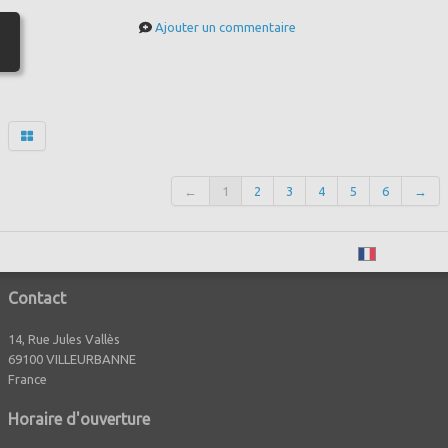
Ajouter un commentaire
←
1
2
3
4
5
6
→
Français
Contact
14, Rue Jules Vallès
69100 VILLEURBANNE
France
Horaire d'ouverture