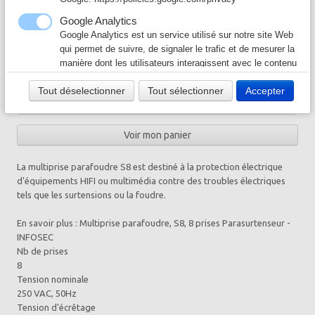
AR00367
Câble & Connecteur
▼
Disponibilité inconnue
Google Analytics
Google Analytics est un service utilisé sur notre site Web
Quantité
Logiciel & Papier
▼
qui permet de suivre, de signaler le trafic et de mesurer la
manière dont les utilisateurs interagissent avec le contenu
−
+
de notre site Web afin de l’améliorer et de fournir de
Tout déselectionner
Tout sélectionner
Accepter
meilleurs services.
Ajouter
Google Ad
Notre site Web utilise Google Ads pour afficher du
Voir mon panier
contenu publicitaire. En l'activant, vous acceptez les
règles de confidentialité de Google:
La multiprise parafoudre S8 est destiné à la protection électrique
https://policies.google.com/technologies/ads?hl=fr
d'équipements HIFI ou multimédia contre des troubles électriques
tels que les surtensions ou la foudre.
En savoir plus : Multiprise parafoudre, S8, 8 prises Parasurtenseur -
INFOSEC
Nb de prises
8
Tension nominale
250 VAC, 50Hz
Tension d'écrêtage