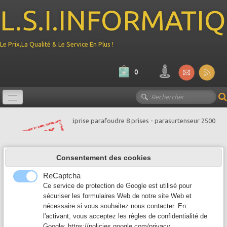
L.S.I.INFORMATI
Le Prix,La Qualité & Le Service En Plus !
0
Promotion
Ordinateur
▼
INFOSEC S8 -
Consentement des cookies
Composant PC
▼
ReCaptcha
Multiprise parafoudre
Périphérique
Ce service de protection de Google est utilisé pour
▼
sécuriser les formulaires Web de notre site Web et
8 prises
nécessaire si vous souhaitez nous contacter. En
Reseau
▼
l'activant, vous acceptez les règles de confidentialité de
21.60 €
43.20 €
Google:
https://policies.google.com/privacy