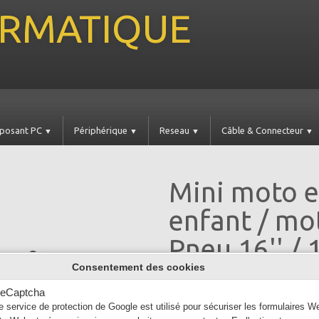
FORMATIQUE
posant PC
Périphérique
Reseau
Câble & Connecteur
▼
▼
▼
▼
Mini moto 
enfant / m
Pneu 16'' /
Consentement des cookies
15.5kg Batt
eCaptcha
112W Ecran 
e service de protection de Google est utilisé pour sécuriser les formulaires W