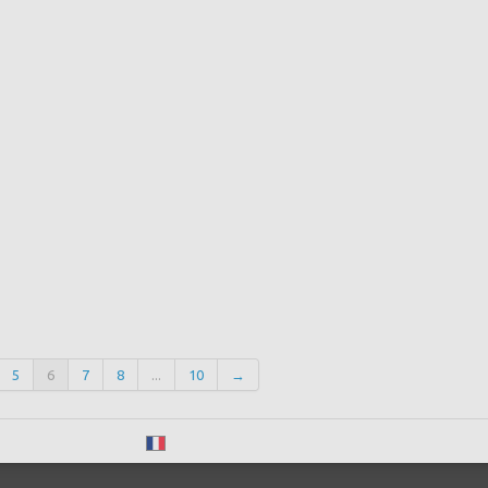
5
6
7
8
...
10
→
Français