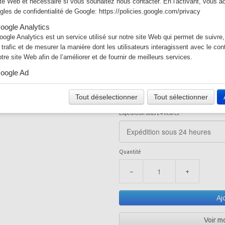
ite Web et nécessaire si vous souhaitez nous contacter. En l'activant, vous a
Charge max 
ègles de confidentialité de Google:
https://policies.google.com/privacy
Tambour
oogle Analytics
oogle Analytics est un service utilisé sur notre site Web qui permet de suivre,
399.00 €
e trafic et de mesurer la manière dont les utilisateurs interagissent avec le co
otre site Web afin de l’améliorer et de fournir de meilleurs services.
DU-BI-230001
En stock (5)
oogle Ad
Garantie
otre site Web utilise Google Ads pour afficher du contenu publicitaire. En l'act
cceptez les règles de confidentialité de Google:
Tout déselectionner
Tout sélectionner
ttps://policies.google.com/technologies/ads?hl=fr
Expédition sous 24 heures
Quantité
−
+
Aj
Voir m