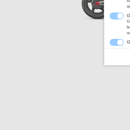
s
r
G
G
l
n
G
N
a
h