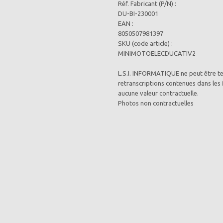
Réf. Fabricant (P/N) :
DU-BI-230001
EAN :
8050507981397
SKU (code article) :
MINIMOTOELECDUCATIV2
L.S.I. INFORMATIQUE ne peut être t
retranscriptions contenues dans les 
aucune valeur contractuelle.
Photos non contractuelles