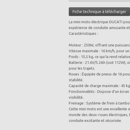
Fiche technique à télécharger
La mini moto électrique DUCATI pour
expérience de conduite amusante et 
Caractéristiques :
Moteur : 250W, offrant une puissance
Vitesse maximale : 16 km/h, pour un 
Poids : 15,5 kg, ce qui la rend relati
Batterie : 21.6V/5.2Ah (soit 112W),
pour les trajets.
Roues : Équipée de pneus de 16 pou
stabilité.
Capacité de charge maximale : 45 kg
Fonctionnalités : Dispose d'un écran
visibilité.
Freinage : Système de frein à tambou
Cette mini moto est une excellente op
monde des deux-roues électriques, t
conduite excitante et sécurisée.