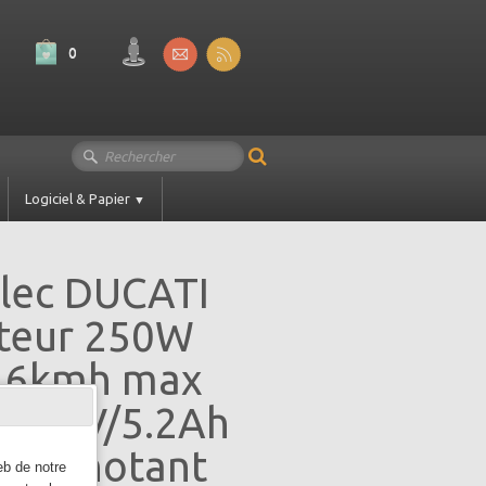
0
Logiciel & Papier
▼
elec DUCATI
oteur 250W
 16kmh max
 21.6V/5.2Ah
Clignotant
eb de notre