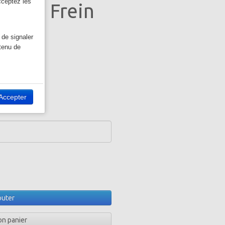
cceptez les
45kg Frein
 de signaler
ntenu de
ivant, vous
Accepter
outer
on panier