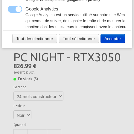
Câble & Connecteur
▼
Google Analytics
Google Analytics est un service utilisé sur notre site Web
Logiciel & Papier
▼
qui permet de suivre, de signaler le trafic et de mesurer la
manière dont les utilisateurs interagissent avec le contenu
de notre site Web afin de l’améliorer et de fournir de
Tout déselectionner
Tout sélectionner
Accepter
meilleurs services.
Google Ad
PC NIGHT - RTX3050
Notre site Web utilise Google Ads pour afficher du
contenu publicitaire. En l'activant, vous acceptez les
826.99 €
règles de confidentialité de Google:
https://policies.google.com/technologies/ads?hl=fr
2605217259-ACA
En stock (5)
Garantie
Couleur
Quantité