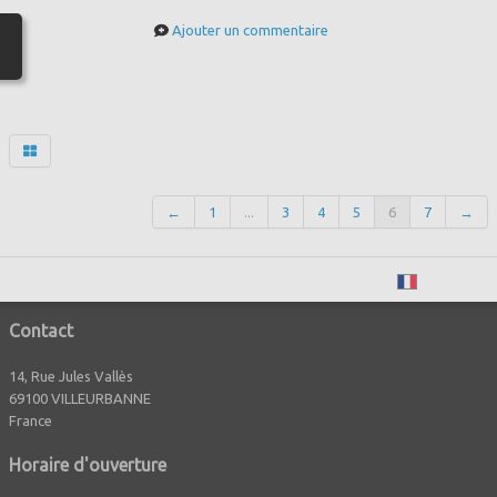
Ajouter un commentaire
←
1
...
3
4
5
6
7
→
Français
Contact
14, Rue Jules Vallès
69100 VILLEURBANNE
France
Horaire d'ouverture