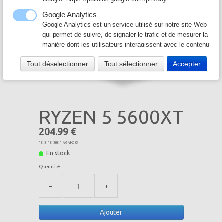
Câble & Connecteur
▼
Google Analytics
Google Analytics est un service utilisé sur notre site Web
Logiciel & Papier
▼
qui permet de suivre, de signaler le trafic et de mesurer la
manière dont les utilisateurs interagissent avec le contenu
de notre site Web afin de l’améliorer et de fournir de
Tout déselectionner
Tout sélectionner
Accepter
meilleurs services.
Google Ad
Notre site Web utilise Google Ads pour afficher du
contenu publicitaire. En l'activant, vous acceptez les
RYZEN 5 5600XT
règles de confidentialité de Google:
https://policies.google.com/technologies/ads?hl=fr
204.99 €
100-100001585BOX
En stock
Quantité
−
+
Ajouter