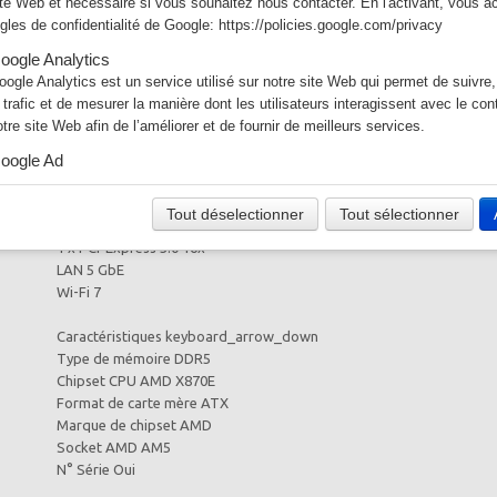
ite Web et nécessaire si vous souhaitez nous contacter. En l'activant, vous a
Ajouter
ègles de confidentialité de Google:
https://policies.google.com/privacy
oogle Analytics
Voir mon panier
oogle Analytics est un service utilisé sur notre site Web qui permet de suivre,
e trafic et de mesurer la manière dont les utilisateurs interagissent avec le co
ATX
otre site Web afin de l’améliorer et de fournir de meilleurs services.
Socket AM5
X870E
oogle Ad
4 x DDR5
otre site Web utilise Google Ads pour afficher du contenu publicitaire. En l'act
3 x M.2
cceptez les règles de confidentialité de Google:
Tout déselectionner
Tout sélectionner
USB4 (40Gbps)
ttps://policies.google.com/technologies/ads?hl=fr
1 x PCI-Express 5.0 16x
LAN 5 GbE
Wi-Fi 7
Caractéristiques keyboard_arrow_down
Type de mémoire DDR5
Chipset CPU AMD X870E
Format de carte mère ATX
Marque de chipset AMD
Socket AMD AM5
N° Série Oui