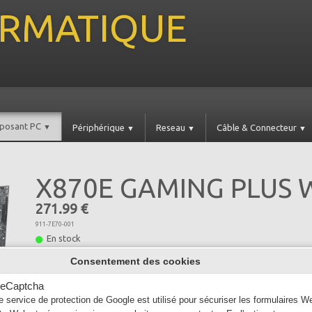
FORMATIQUE
posant PC
▼
Périphérique
Reseau
Câble & Connecteur
▼
▼
▼
X870E GAMING PLUS W
271.99 €
911-7E70-001
En stock
Quantité
Consentement des cookies
−
+
eCaptcha
e service de protection de Google est utilisé pour sécuriser les formulaires W