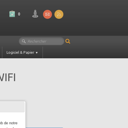
0
Logiciel & Papier
▼
IFI
eb de notre