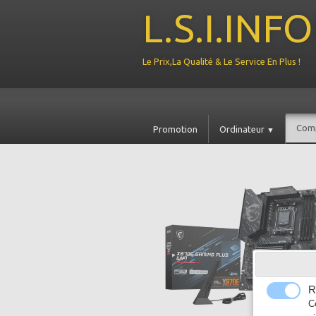
L.S.I.IN
Le Prix,La Qualité & Le Service En Plus !
Com
Promotion
Ordinateur
▼
R
C