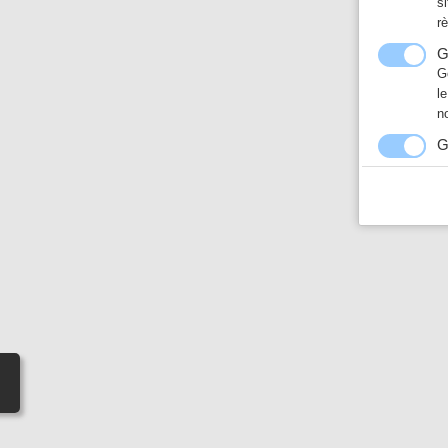
s
r
G
G
l
n
G
N
a
h