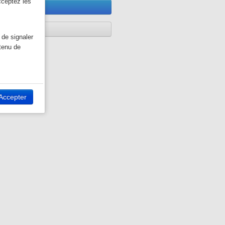
cceptez les
 de signaler
ntenu de
ivant, vous
Accepter