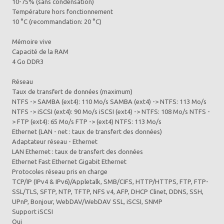
10-75% (sans condensation)
Température hors fonctionnement
10 °C (recommandation: 20 °C)
Mémoire vive
Capacité de la RAM
4 Go DDR3
Réseau
Taux de transfert de données (maximum)
NTFS -> SAMBA (ext4): 110 Mo/s SAMBA (ext4) -> NTFS: 113 Mo/s
NTFS -> iSCSI (ext4): 90 Mo/s iSCSI (ext4) -> NTFS: 108 Mo/s NTFS -
> FTP (ext4): 65 Mo/s FTP -> (ext4) NTFS: 113 Mo/s
Ethernet (LAN - net : taux de transfert des données)
Adaptateur réseau - Ethernet
LAN Ethernet : taux de transfert des données
Ethernet Fast Ethernet Gigabit Ethernet
Protocoles réseau pris en charge
TCP/IP (IPv4 & IPv6)/Appletalk, SMB/CIFS, HTTP/HTTPS, FTP, FTP-
SSL/TLS, SFTP, NTP, TFTP, NFS v4, AFP, DHCP Clinet, DDNS, SSH,
UPnP, Bonjour, WebDAV/WebDAV SSL, iSCSI, SNMP
Support iSCSI
Oui