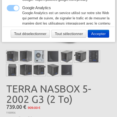
Câble & Connecteur
▼
Google Analytics
Google Analytics est un service utilisé sur notre site Web
Logiciel & Papier
▼
qui permet de suivre, de signaler le trafic et de mesurer la
manière dont les utilisateurs interagissent avec le contenu
de notre site Web afin de l’améliorer et de fournir de
Tout déselectionner
Tout sélectionner
Accepter
meilleurs services.
Google Ad
Notre site Web utilise Google Ads pour afficher du
contenu publicitaire. En l'activant, vous acceptez les
règles de confidentialité de Google:
https://policies.google.com/technologies/ads?hl=fr
TERRA NASBOX 5-
2002 G3 (2 To)
739.00 €
909.00 €
1100906