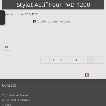
Stylet Actif Pour PAD 1200
Stylet actif pour PAD 1200
Ajouter un commentaire
←
1
2
3
4
5
6
→
Français
Contact
14, Rue Jules Vallès
69100 VILLEURBANNE
France