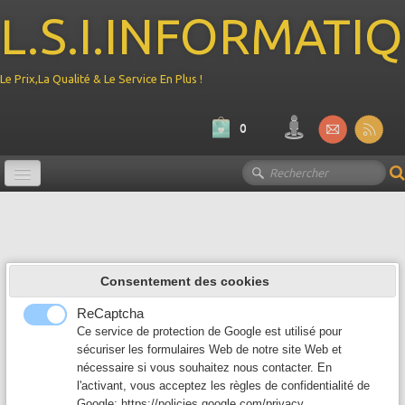
L.S.I.INFORMATI
Le Prix,La Qualité & Le Service En Plus !
0
Promotion
Ordinateur
▼
Consentement des cookies
Composant PC
▼
ReCaptcha
Périphérique
Ce service de protection de Google est utilisé pour
▼
sécuriser les formulaires Web de notre site Web et
nécessaire si vous souhaitez nous contacter. En
Reseau
▼
l'activant, vous acceptez les règles de confidentialité de
Google:
https://policies.google.com/privacy