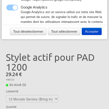
Câble & Connecteur
▼
Google Analytics
Google Analytics est un service utilisé sur notre site Web
Logiciel & Papier
▼
qui permet de suivre, de signaler le trafic et de mesurer la
manière dont les utilisateurs interagissent avec le contenu
de notre site Web afin de l’améliorer et de fournir de
Tout déselectionner
Tout sélectionner
Accepter
meilleurs services.
Google Ad
Notre site Web utilise Google Ads pour afficher du
contenu publicitaire. En l'activant, vous acceptez les
Stylet actif pour PAD
règles de confidentialité de Google:
https://policies.google.com/technologies/ads?hl=fr
1200
29.24 €
1480253
En stock (5)
GARANTIE
Quantité