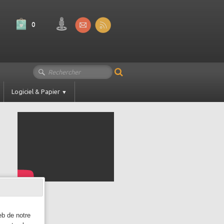
0
Logiciel & Papier
▼
eb de notre