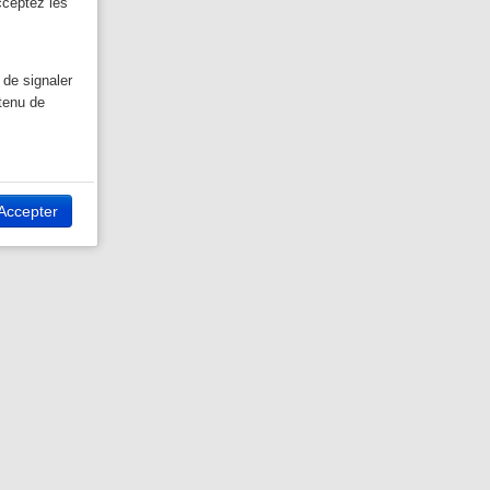
cceptez les
 de signaler
ntenu de
ivant, vous
Accepter