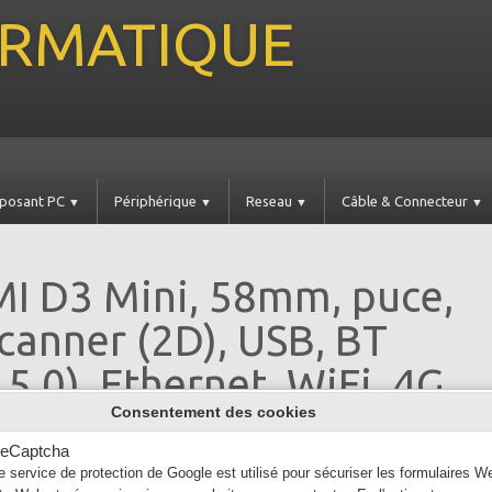
FORMATIQUE
posant PC
Périphérique
Reseau
Câble & Connecteur
▼
▼
▼
▼
I D3 Mini, 58mm, puce,
canner (2D), USB, BT
 5.0), Ethernet, WiFi, 4G,
Consentement des cookies
eCaptcha
e service de protection de Google est utilisé pour sécuriser les formulaires W