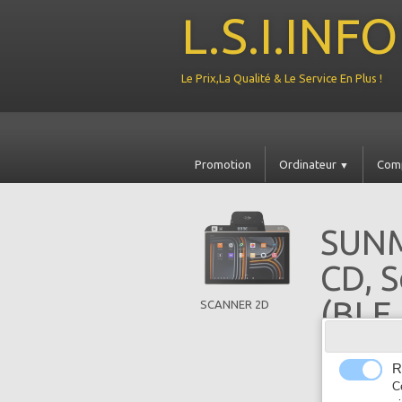
L.S.I.IN
Le Prix,La Qualité & Le Service En Plus !
Promotion
Ordinateur
Com
▼
SUNM
CD, S
(BLE,
SCANNER 2D
NFC
R
344.90 €
C
P01260002