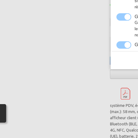
s
En stock
r
GARANTIE
G
G
l
Quantité
n
G
−
N
a
h
système PDV, écr
(max.): 58 mm, 
afficheur client
Bluetooth (BLE, 
4G, NFC, Qualco
(UE), batterie,