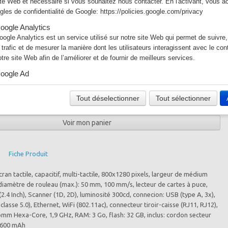
ite Web et nécessaire si vous souhaitez nous contacter. En l'activant, vous a
ègles de confidentialité de Google:
https://policies.google.com/privacy
oogle Analytics
oogle Analytics est un service utilisé sur notre site Web qui permet de suivre,
e trafic et de mesurer la manière dont les utilisateurs interagissent avec le co
otre site Web afin de l’améliorer et de fournir de meilleurs services.
oogle Ad
+
otre site Web utilise Google Ads pour afficher du contenu publicitaire. En l'act
cceptez les règles de confidentialité de Google:
Tout déselectionner
Tout sélectionner
Ajouter
ttps://policies.google.com/technologies/ads?hl=fr
Voir mon panier
Fiche Produit
an tactile, capacitif, multi-tactile, 800x1280 pixels, largeur de médium
diamètre de rouleau (max.): 50 mm, 100 mm/s, lecteur de cartes à puce,
 (2.4 Inch), Scanner (1D, 2D), luminosité 300cd, connecion: USB (type A, 3x),
classe 5.0), Ethernet, WiFi (802.11ac), connecteur tiroir-caisse (RJ11, RJ12),
mm Hexa-Core, 1,9 GHz, RAM: 3 Go, flash: 32 GB, inclus: cordon secteur
 2600 mAh