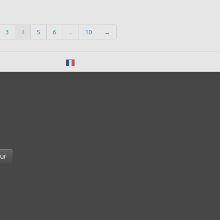
3
4
5
6
...
10
→
Français
ur