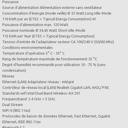
Puissance
Source d'alimentation Alimentation externe sans ventilateur
Consommation d'énergie (mode veille) Ø 32 Watt Long Idle-Mode
116 kWh par an (ETEC = Typical Energy Consumption) W
Puissance d'alimentation max. 120 Watt
Puissance nominale Ø 34,45 Watt Short Idle-Mode
115 kWh per Year (ETEC = Typical Energy Consumption)
Tension d'entrée de l'adaptateur secteur CA 100/240 V (50/60 Mhz)
Conditions environnementales
Température d'opération 5° C - 35° C
Rang de température maximale de fonctionnement 35 °C
Degré d'humidité recommandé pour utilisation 10 - 75 % (sans
condensation)
Réseau
Ethernet (LAN) Adaptateur réseau - intégré
Contrôleur de réseau local (LAN) Realtek Gigabit LAN, WOL/ PXE
Standards wifi Intel Dual Band Wireless-AX 201
Frequenzband: 2.4 GHz + 5 GHz
Dual Stream
WiFi 6 (802.11ax)
Protocoles de liaison de données Ethernet, Fast Ethernet, Gigabit
Ethernet, IEEE 802.11ax
Bluetooth 5.2