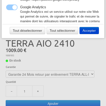
Câble & Connecteur
▼
Google Analytics
Google Analytics est un service utilisé sur notre site Web
Logiciel & Papier
▼
qui permet de suivre, de signaler le trafic et de mesurer la
manière dont les utilisateurs interagissent avec le contenu
23,8" - i5
de notre site Web afin de l’améliorer et de fournir de
Tout déselectionner
Tout sélectionner
Accepter
meilleurs services.
Google Ad
TERRA AIO 2410
Notre site Web utilise Google Ads pour afficher du
contenu publicitaire. En l'activant, vous acceptez les
1009.00 €
règles de confidentialité de Google:
1000185
https://policies.google.com/technologies/ads?hl=fr
En stock
Garantie
Quantité
−
+
Ajouter