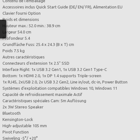
Contenu de l'emballage
Accessoires inclus Quick Start Guide (DE/ EN/ FR), Alimentation EU
Clavier fourni Option
Poids et dimensions
Hauteur max.: 52.0 min.: 38.9 cm
Largeur 54.0 cm
Profondeur 5.4
Grundfläche Fuss: 25.4 x 24.3 (B x T) cm
Poids 7.5 kg
Autres caractéristiques
Connecteurs d'extension 1x 2.5" SSD
Interface Right: 1x USB 3.2 Gen1, 1x USB 3.2 Gen1 Type-C
Bottom: 1x HDMI 2.0, 1x DP 1.4 supports Triple-screen
1x RJ45, 2xUSB 2.0, 2x USB 3.2 Gen2, Line in/out, dc-in, Power Button
Systèmes d'exploitation compatibles Windows 10, Windows 11
Capacité de refroidissement maximale Actif
Caractéristiques spéciales Cam: 5m Auflösung
2x 3W Stereo Speaker
Bluetooth
Kensington-Lock
High-adjustable 105 mm
Pivot Function
Swiveling -5°/ +20°