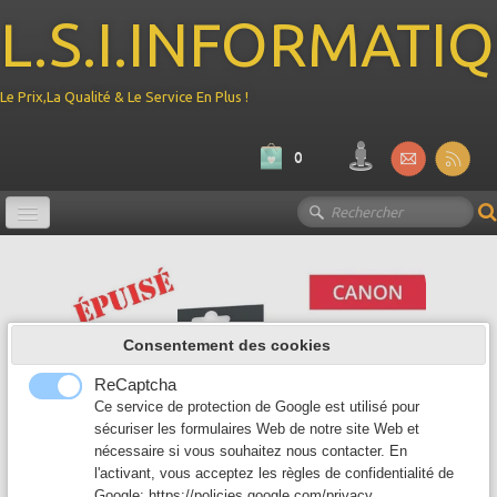
L.S.I.INFORMATI
Le Prix,La Qualité & Le Service En Plus !
0
Promotion
Ordinateur
▼
Consentement des cookies
Composant PC
▼
ReCaptcha
Périphérique
Ce service de protection de Google est utilisé pour
▼
sécuriser les formulaires Web de notre site Web et
nécessaire si vous souhaitez nous contacter. En
Reseau
▼
l'activant, vous acceptez les règles de confidentialité de
Google:
https://policies.google.com/privacy