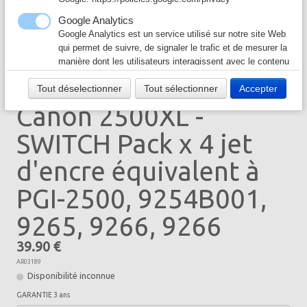
Câble & Connecteur
▼
Google Analytics
Google Analytics est un service utilisé sur notre site Web
Logiciel & Papier
▼
qui permet de suivre, de signaler le trafic et de mesurer la
manière dont les utilisateurs interagissent avec le contenu
de notre site Web afin de l’améliorer et de fournir de
CANON
Tout déselectionner
Tout sélectionner
Accepter
meilleurs services.
Canon 2500XL -
Google Ad
Notre site Web utilise Google Ads pour afficher du
SWITCH Pack x 4 jet
contenu publicitaire. En l'activant, vous acceptez les
règles de confidentialité de Google:
d'encre équivalent à
https://policies.google.com/technologies/ads?hl=fr
PGI-2500, 9254B001,
9265, 9266, 9266
39.90 €
AR03189
Disponibilité inconnue
GARANTIE 3 ans