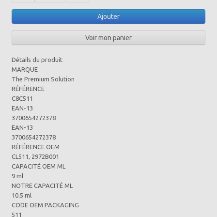
Ajouter
Voir mon panier
Détails du produit
MARQUE
The Premium Solution
RÉFÉRENCE
C8C511
EAN-13
3700654272378
EAN-13
3700654272378
RÉFÉRENCE OEM
CL511, 2972B001
CAPACITÉ OEM ML
9 ml
NOTRE CAPACITÉ ML
10.5 ml
CODE OEM PACKAGING
511