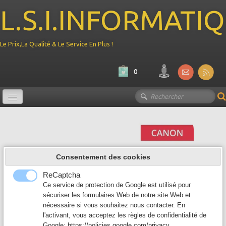
L.S.I.INFORMATI
Le Prix,La Qualité & Le Service En Plus !
0
Promotion
Ordinateur
▼
Consentement des cookies
Composant PC
▼
ReCaptcha
Périphérique
Ce service de protection de Google est utilisé pour
▼
sécuriser les formulaires Web de notre site Web et
nécessaire si vous souhaitez nous contacter. En
Reseau
▼
l'activant, vous acceptez les règles de confidentialité de
Google:
https://policies.google.com/privacy