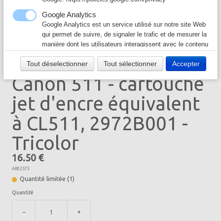
Câble & Connecteur
▼
Google Analytics
Google Analytics est un service utilisé sur notre site Web
Logiciel & Papier
▼
qui permet de suivre, de signaler le trafic et de mesurer la
manière dont les utilisateurs interagissent avec le contenu
de notre site Web afin de l’améliorer et de fournir de
CANON
Tout déselectionner
Tout sélectionner
Accepter
meilleurs services.
Canon 511 - cartouche
Google Ad
Notre site Web utilise Google Ads pour afficher du
jet d'encre équivalent
contenu publicitaire. En l'activant, vous acceptez les
règles de confidentialité de Google:
à CL511, 2972B001 -
https://policies.google.com/technologies/ads?hl=fr
Tricolor
16.50 €
AR02573
Quantité limitée (1)
Quantité
−
+