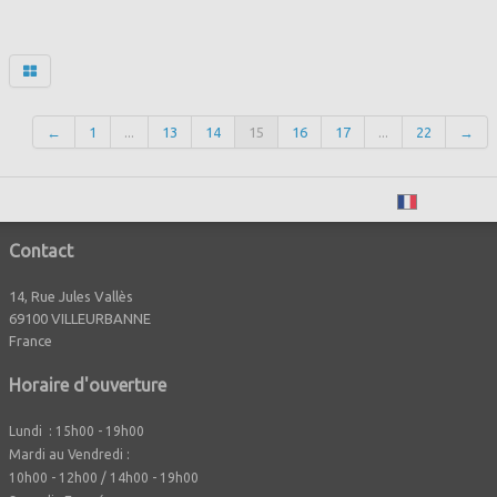
←
1
...
13
14
15
16
17
...
22
→
Français
Contact
14, Rue Jules Vallès
69100 VILLEURBANNE
France
Horaire d'ouverture
Lundi : 15h00 - 19h00
Mardi au Vendredi :
10h00 - 12h00 / 14h00 - 19h00