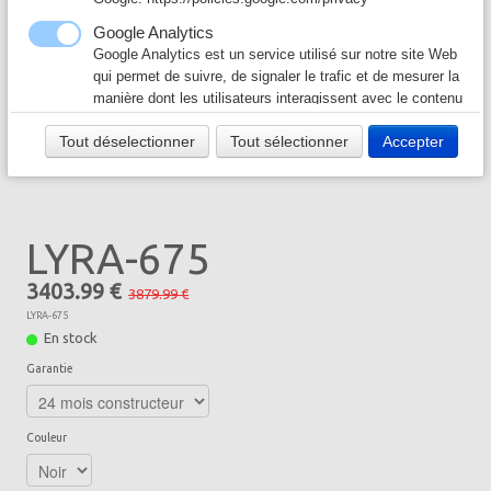
Câble & Connecteur
▼
Google Analytics
Google Analytics est un service utilisé sur notre site Web
Logiciel & Papier
▼
qui permet de suivre, de signaler le trafic et de mesurer la
manière dont les utilisateurs interagissent avec le contenu
de notre site Web afin de l’améliorer et de fournir de
Tout déselectionner
Tout sélectionner
Accepter
meilleurs services.
Google Ad
Notre site Web utilise Google Ads pour afficher du
contenu publicitaire. En l'activant, vous acceptez les
LYRA-675
règles de confidentialité de Google:
https://policies.google.com/technologies/ads?hl=fr
3403.99 €
3879.99 €
LYRA-675
En stock
Garantie
Couleur