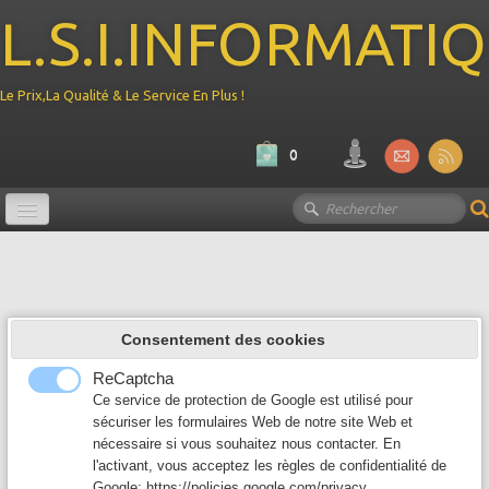
L.S.I.INFORMATI
Le Prix,La Qualité & Le Service En Plus !
0
Promotion
Ordinateur
▼
Consentement des cookies
Composant PC
▼
ReCaptcha
Périphérique
Ce service de protection de Google est utilisé pour
▼
sécuriser les formulaires Web de notre site Web et
nécessaire si vous souhaitez nous contacter. En
Reseau
▼
l'activant, vous acceptez les règles de confidentialité de
Google:
https://policies.google.com/privacy