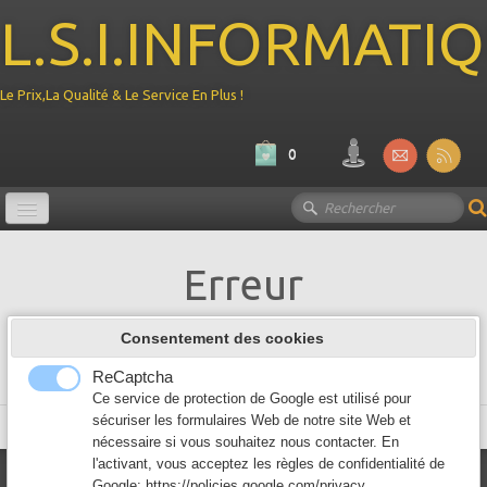
L.S.I.INFORMATI
Le Prix,La Qualité & Le Service En Plus !
0
Promotion
Erreur
Ordinateur
▼
Consentement des cookies
Page Not Found
Composant PC
▼
ReCaptcha
Périphérique
Ce service de protection de Google est utilisé pour
▼
sécuriser les formulaires Web de notre site Web et
Français
nécessaire si vous souhaitez nous contacter. En
Reseau
▼
l'activant, vous acceptez les règles de confidentialité de
Contact
Google:
https://policies.google.com/privacy