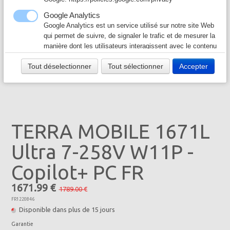
Câble & Connecteur
▼
Google Analytics
Google Analytics est un service utilisé sur notre site Web
Logiciel & Papier
▼
qui permet de suivre, de signaler le trafic et de mesurer la
manière dont les utilisateurs interagissent avec le contenu
de notre site Web afin de l’améliorer et de fournir de
Tout déselectionner
Tout sélectionner
Accepter
meilleurs services.
Google Ad
Notre site Web utilise Google Ads pour afficher du
contenu publicitaire. En l'activant, vous acceptez les
règles de confidentialité de Google:
TERRA MOBILE 1671L
https://policies.google.com/technologies/ads?hl=fr
Ultra 7-258V W11P -
Copilot+ PC FR
1671.99 €
1789.00 €
FR1220846
Disponible dans plus de 15 jours
Garantie