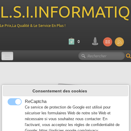
L.S.I.INFORMATI
Le Prix,La Qualité & Le Service En Plus !
0
Promotion
Ordinateur
▼
Consentement des cookies
Composant PC
▼
ReCaptcha
Périphérique
Ce service de protection de Google est utilisé pour
▼
sécuriser les formulaires Web de notre site Web et
nécessaire si vous souhaitez nous contacter. En
Reseau
▼
l'activant, vous acceptez les règles de confidentialité de
Google:
https://policies.google.com/privacy