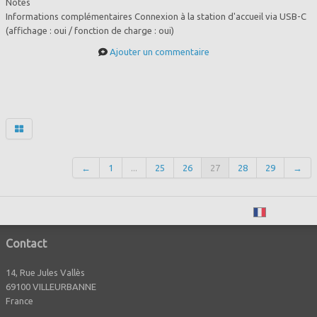
Notes
Informations complémentaires Connexion à la station d'accueil via USB-C
(affichage : oui / fonction de charge : oui)
Ajouter un commentaire
←
1
...
25
26
27
28
29
→
Français
Contact
14, Rue Jules Vallès
69100 VILLEURBANNE
France