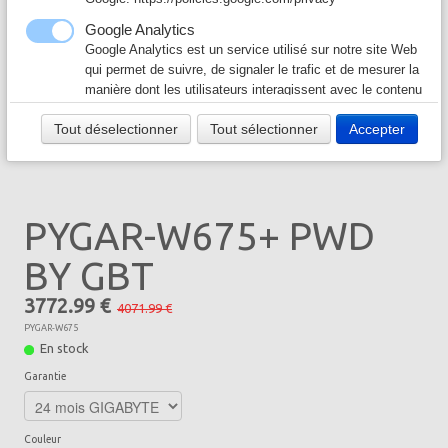
Câble & Connecteur
▼
Google Analytics
Google Analytics est un service utilisé sur notre site Web
Logiciel & Papier
▼
qui permet de suivre, de signaler le trafic et de mesurer la
manière dont les utilisateurs interagissent avec le contenu
de notre site Web afin de l’améliorer et de fournir de
Tout déselectionner
Tout sélectionner
Accepter
meilleurs services.
Google Ad
Notre site Web utilise Google Ads pour afficher du
contenu publicitaire. En l'activant, vous acceptez les
PYGAR-W675+ PWD
règles de confidentialité de Google:
https://policies.google.com/technologies/ads?hl=fr
BY GBT
3772.99 €
4071.99 €
PYGAR-W675
En stock
Garantie
Couleur