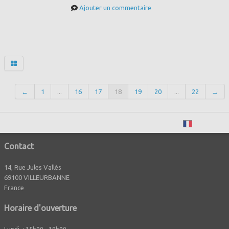
Ajouter un commentaire
←
1
...
16
17
18
19
20
...
22
→
Français
Contact
14, Rue Jules Vallès
69100 VILLEURBANNE
France
Horaire d'ouverture