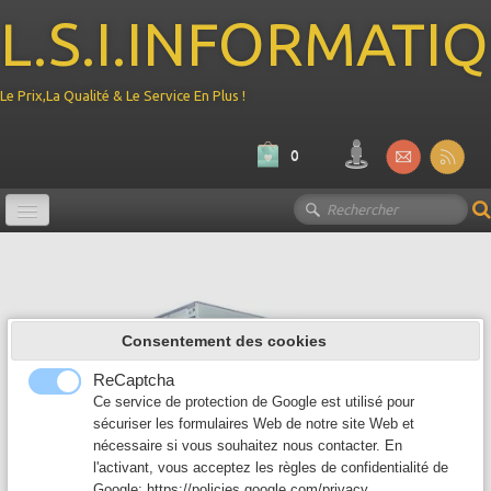
L.S.I.INFORMATI
Le Prix,La Qualité & Le Service En Plus !
0
Promotion
Ordinateur
▼
Consentement des cookies
Composant PC
▼
ReCaptcha
Périphérique
Ce service de protection de Google est utilisé pour
▼
sécuriser les formulaires Web de notre site Web et
nécessaire si vous souhaitez nous contacter. En
Reseau
▼
l'activant, vous acceptez les règles de confidentialité de
Google:
https://policies.google.com/privacy