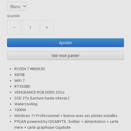
Quantité
−
+
Ajouter
Voir mon panier
RYZEN 7 9800X3D
X870E
WiFi 7
RTX5080
VENGEANCE RGB DDR5 32Go
SSD 2To (Lecture haute vitesse.)
Watercooling
1000W
Windows 11 Professionnel + licence avec ses pilotes installes.
PYGAR powered by GIGABYTE : boîtier + alimentation + carte
mère + carte graphique Gigabyte